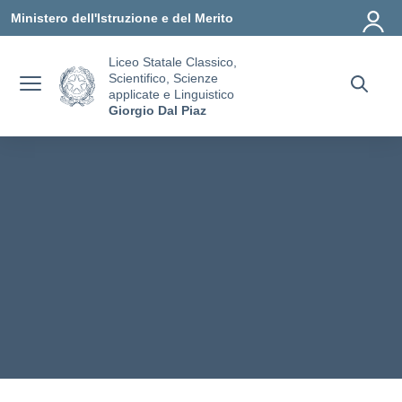
Vai ai contenuti
Vai al menu di navigazione
Vai al footer
Ministero dell'Istruzione e del Merito
Liceo Statale Classico,
Scientifico, Scienze
applicate e Linguistico
Giorgio Dal Piaz