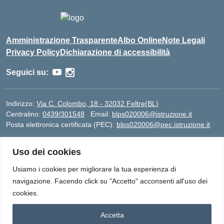
Amministrazione Trasparente
Albo Online
Note Legali
Privacy Policy
Dichiarazione di accessibilità
Seguici su:
Indirizzo:
Via C. Colombo, 18 - 32032 Feltre(BL)
Centralino:
0439/301548
Email:
blps020006@istruzione.it
Posta elettronica certificata (PEC):
blps020006@pec.istruzione.it
Codice fiscale: 82005420250
Uso dei cookies
Codice meccanografico:
BLPS020006
Codice Indice delle Pubbliche Amministrazioni (IPA):
Usiamo i cookies per migliorare la tua esperienza di
istsc_blps020006
navigazione. Facendo click su "Accetto" acconsenti all'uso dei
Codice unico di fatturazione (CUF): UFBAL5
cookies.
Accetta
Idea e progetto di Designers Italia