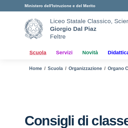
Vai ai contenuti
Vai al menu di navigazione
Vai al footer
Ministero dell'Istruzione e del Merito
Liceo Statale Classico, Scien
Giorgio Dal Piaz
Feltre
Scuola
Servizi
Novità
Didattic
Home
Scuola
Organizzazione
Organo C
Consigli di class