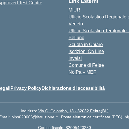
Link Esterni
MIUR
Ufficio Scolastico Regionale p
Veneto
Ufficio Scolastico Territoriale 
Belluno
Scuola in Chiaro
Iscrizioni On Line
Invalsi
Comune di Feltre
NoiPa – MEF
egali
Privacy Policy
Dichiarazione di accessibilità
Indirizzo:
Via C. Colombo, 18 - 32032 Feltre(BL)
Email:
blps020006@istruzione.it
Posta elettronica certificata (PEC):
bl
Codice fiscale: 82005420250