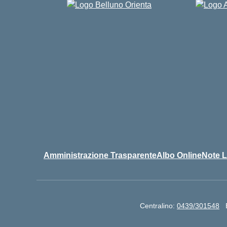
Amministrazione Trasparente
Albo Online
Note L
Centralino:
0439/301548