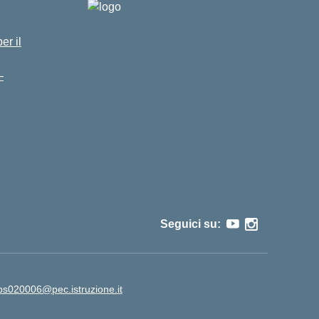
er il
–
Seguici su:
ps020006@pec.istruzione.it