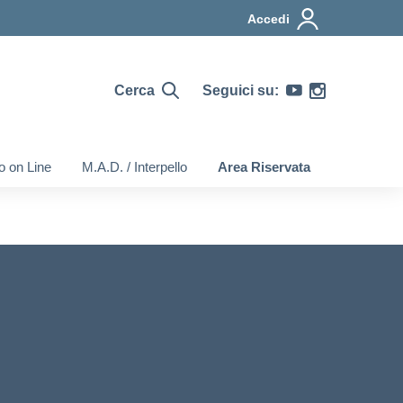
Accedi
Cerca
Seguici su:
o on Line
M.A.D. / Interpello
Area Riservata