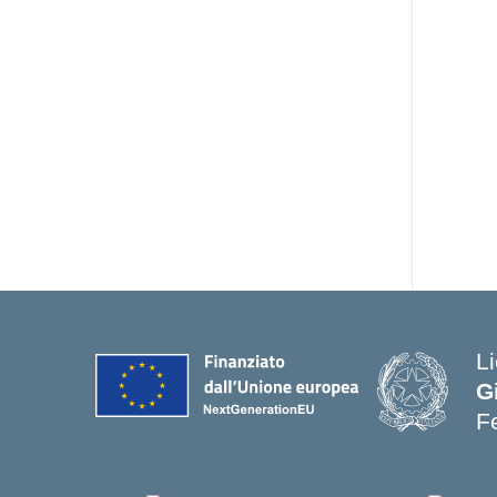
Li
G
Fe