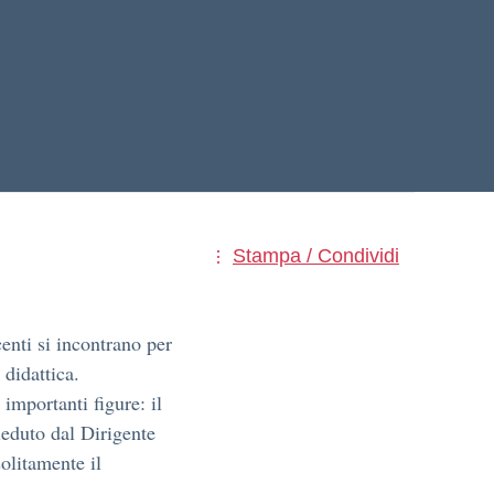
Stampa / Condividi
centi si incontrano per
 didattica.
importanti figure: il
sieduto dal Dirigente
solitamente il