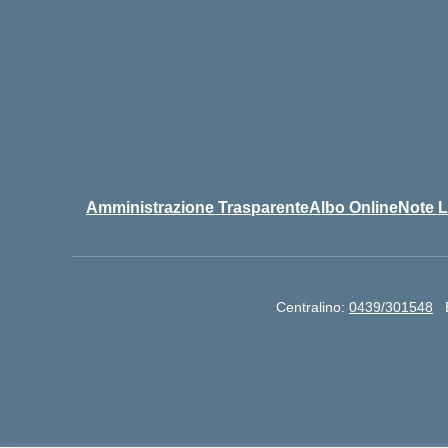
Amministrazione Trasparente
Albo Online
Note L
Centralino:
0439/301548