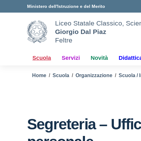
Vai ai contenuti
Vai al menu di navigazione
Vai al footer
Ministero dell'Istruzione e del Merito
Liceo Statale Classico, Scien
Giorgio Dal Piaz
Feltre
Scuola
Servizi
Novità
Didattic
Home
Scuola
Organizzazione
Scuola / I
Segreteria – Uffic