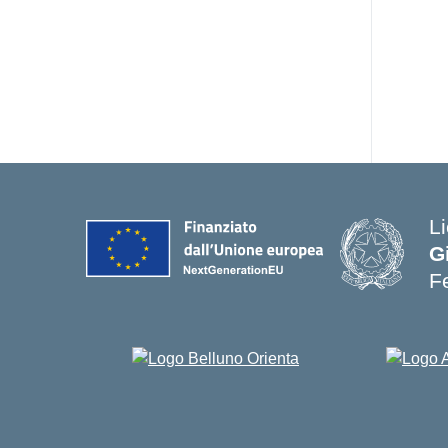
Li
G
Fe