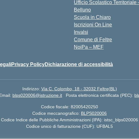
Ufficio Scolastico Territoriale 
Belluno
Scuola in Chiaro
Iscrizioni On Line
Invalsi
Comune di Feltre
NoiPa – MEF
egali
Privacy Policy
Dichiarazione di accessibilità
Indirizzo:
Via C. Colombo, 18 - 32032 Feltre(BL)
Email:
blps020006@istruzione.it
Posta elettronica certificata (PEC):
bl
Codice fiscale: 82005420250
Codice meccanografico:
BLPS020006
Codice Indice delle Pubbliche Amministrazioni (IPA): istsc_blps020006
Codice unico di fatturazione (CUF): UFBAL5