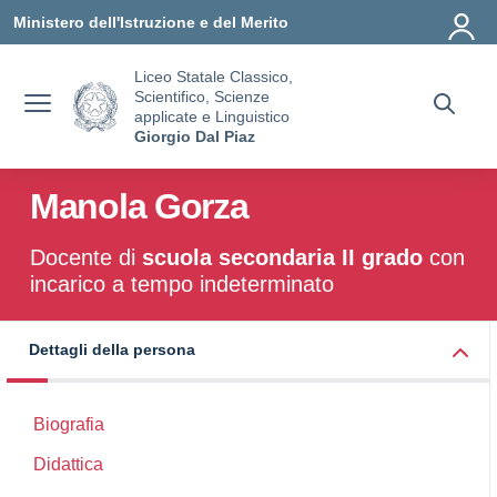
Vai ai contenuti
Vai al menu di navigazione
Vai al footer
Ministero dell'Istruzione e del Merito
Liceo Statale Classico,
Scientifico, Scienze
applicate e Linguistico
Giorgio Dal Piaz
Manola Gorza
Docente di
scuola secondaria II grado
con
incarico a tempo indeterminato
Dettagli della persona
Biografia
Didattica