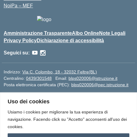
NoiPa – MEF
Amministrazione Trasparente
Albo Online
Note Legali
Privacy Policy
Dichiarazione di accessibilità
Seguici su:
Indirizzo:
Via C. Colombo, 18 - 32032 Feltre(BL)
Centralino:
0439/301548
Email:
blps020006@istruzione.it
Posta elettronica certificata (PEC):
blps020006@pec.istruzione.it
Codice fiscale: 82005420250
Uso dei cookies
Codice meccanografico:
BLPS020006
Codice Indice delle Pubbliche Amministrazioni (IPA):
Usiamo i cookies per migliorare la tua esperienza di
istsc_blps020006
navigazione. Facendo click su "Accetto" acconsenti all'uso dei
Codice unico di fatturazione (CUF): UFBAL5
cookies.