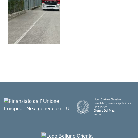
Liceo Statale Classico,
Scientifico, Scienze applicate e
Linguistico
Giorgio Dal Piaz
Feltre