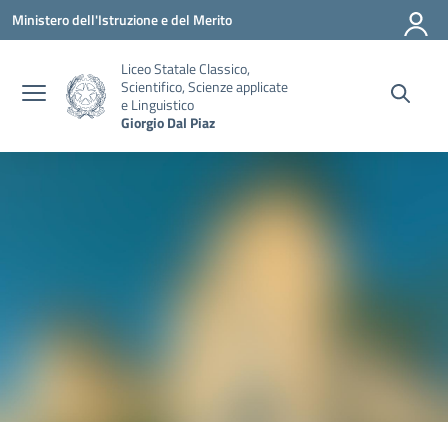
Vai ai contenuti
Vai al menu di navigazione
Vai al footer
Ministero dell'Istruzione e del Merito
Liceo Statale Classico,
Scientifico, Scienze applicate
e Linguistico
Giorgio Dal Piaz