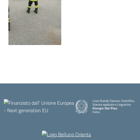
Liceo Statale Classico, Scientifico,
Scienze applicate e Linguistico
Giorgio Dal Piaz
Feltre