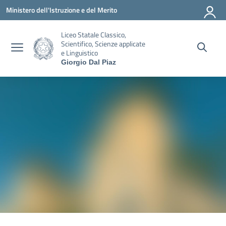
Vai ai contenuti
Vai al menu di navigazione
Vai al footer
Ministero dell'Istruzione e del Merito
Liceo Statale Classico,
Scientifico, Scienze applicate
e Linguistico
Giorgio Dal Piaz