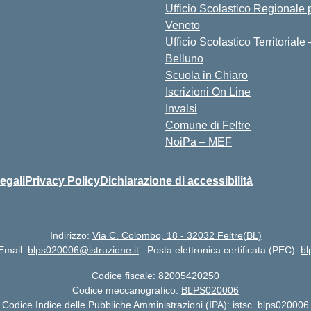
Ufficio Scolastico Regionale p
Veneto
Ufficio Scolastico Territoriale 
Belluno
Scuola in Chiaro
Iscrizioni On Line
Invalsi
Comune di Feltre
NoiPa – MEF
egali
Privacy Policy
Dichiarazione di accessibilità
Indirizzo:
Via C. Colombo, 18 - 32032 Feltre(BL)
Email:
blps020006@istruzione.it
Posta elettronica certificata (PEC):
bl
Codice fiscale: 82005420250
Codice meccanografico:
BLPS020006
Codice Indice delle Pubbliche Amministrazioni (IPA): istsc_blps020006