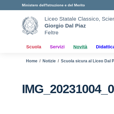
Vai ai contenuti
Vai al menu di navigazione
Vai al footer
Ministero dell'Istruzione e del Merito
Liceo Statale Classico, Scien
Giorgio Dal Piaz
Feltre
Scuola
Servizi
Novità
Didattic
Home
Notizie
Scuola sicura al Liceo Dal 
IMG_20231004_0