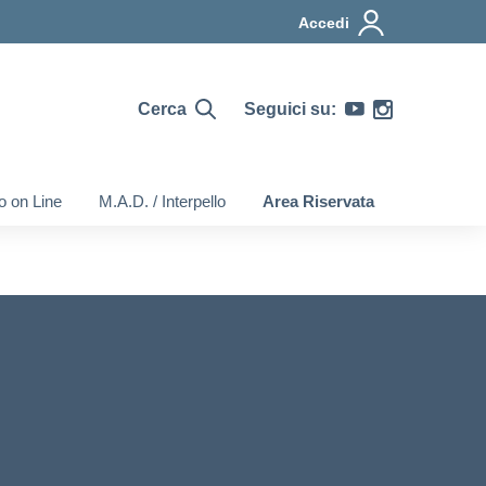
Accedi
Cerca
Seguici su:
o on Line
M.A.D. / Interpello
Area Riservata