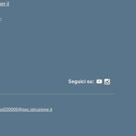
er il
–
Seguici su:
ps020006@pec.istruzione.it