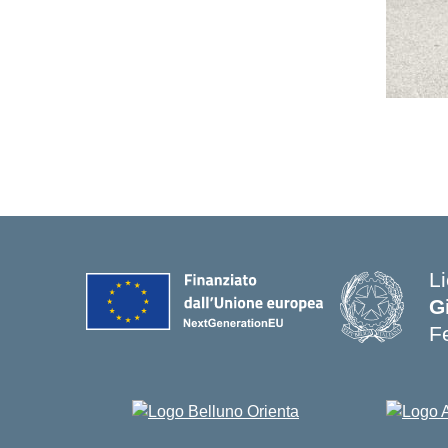
Li
G
Fe