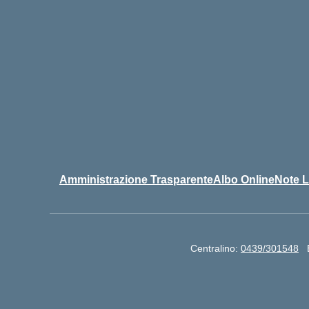
Amministrazione Trasparente
Albo Online
Note L
Centralino:
0439/301548