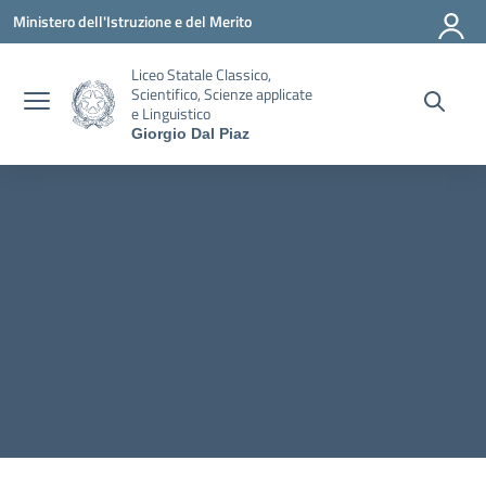
Vai ai contenuti
Vai al menu di navigazione
Vai al footer
Ministero dell'Istruzione e del Merito
Liceo Statale Classico,
Scientifico, Scienze applicate
e Linguistico
Giorgio Dal Piaz