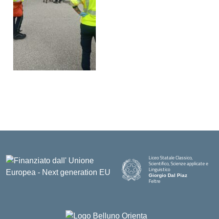
Liceo Statale Classico,
Scientifico, Scienze applicate e
Linguistico
Giorgio Dal Piaz
Feltre