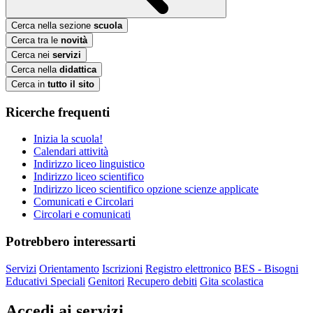
Cerca nella sezione
scuola
Cerca tra le
novità
Cerca nei
servizi
Cerca nella
didattica
Cerca in
tutto il sito
Ricerche frequenti
Inizia la scuola!
Calendari attività
Indirizzo liceo linguistico
Indirizzo liceo scientifico
Indirizzo liceo scientifico opzione scienze applicate
Comunicati e Circolari
Circolari e comunicati
Potrebbero interessarti
Servizi
Orientamento
Iscrizioni
Registro elettronico
BES - Bisogni
Educativi Speciali
Genitori
Recupero debiti
Gita scolastica
Accedi ai servizi