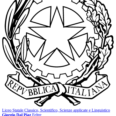
Liceo Statale Classico, Scientifico, Scienze applicate e Linguistico
Giorgio Dal Piaz
Feltre