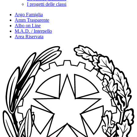
I progetti delle classi
Argo Famiglia
Amm Trasparente
Albo on Line
M.A.D. / Interpello
Area Riservata