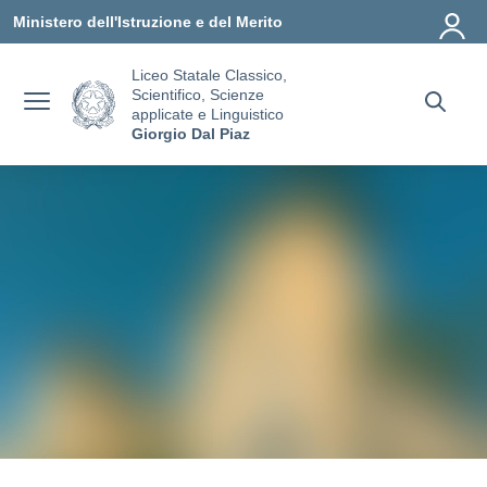
Vai ai contenuti
Vai al menu di navigazione
Vai al footer
Ministero dell'Istruzione e del Merito
Liceo Statale Classico,
Scientifico, Scienze
applicate e Linguistico
Giorgio Dal Piaz