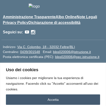
Amministrazione Trasparente
Albo Online
Note Legali
Privacy Policy
Dichiarazione di accessibilità
Seguici su:
Indirizzo:
Via C. Colombo, 18 - 32032 Feltre(BL)
Centralino:
0439/301548
Email:
blps020006@istruzione.it
Posta elettronica certificata (PEC):
blps020006@pec.istruzione.it
Codice fiscale: 82005420250
Uso dei cookies
Codice meccanografico:
BLPS020006
Codice Indice delle Pubbliche Amministrazioni (IPA):
Usiamo i cookies per migliorare la tua esperienza di
istsc_blps020006
navigazione. Facendo click su "Accetto" acconsenti all'uso dei
Codice unico di fatturazione (CUF): UFBAL5
cookies.
Accetta
Idea e progetto di Designers Italia