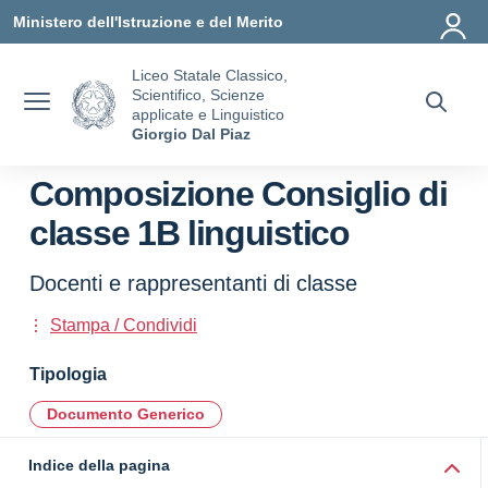
Vai ai contenuti
Vai al menu di navigazione
Vai al footer
Ministero dell'Istruzione e del Merito
Liceo Statale Classico,
Scientifico, Scienze
applicate e Linguistico
Giorgio Dal Piaz
Composizione Consiglio di
classe 1B linguistico
Docenti e rappresentanti di classe
Stampa / Condividi
Tipologia
Documento Generico
Indice della pagina