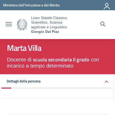
Vai ai contenuti
Vai al menu di navigazione
Vai al footer
Ministero dell'Istruzione e del Merito
Liceo Statale Classico,
Scientifico, Scienze
applicate e Linguistico
Giorgio Dal Piaz
Marta Villa
scuola secondaria II grado
Docente di
con
incarico a tempo determinato
Dettagli della persona