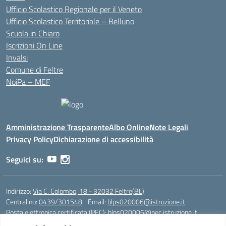
Ufficio Scolastico Regionale per il Veneto
Ufficio Scolastico Territoriale – Belluno
Scuola in Chiaro
Iscrizioni On Line
Invalsi
Comune di Feltre
NoiPa – MEF
Amministrazione Trasparente
Albo Online
Note Legali
Privacy Policy
Dichiarazione di accessibilità
Seguici su:
Indirizzo:
Via C. Colombo, 18 - 32032 Feltre(BL)
Centralino:
0439/301548
Email:
blps020006@istruzione.it
Posta elettronica certificata (PEC):
blps020006@pec.istruzione.it