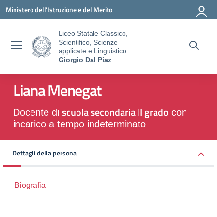
Vai ai contenuti
Vai al menu di navigazione
Vai al footer
Ministero dell'Istruzione e del Merito
Liceo Statale Classico,
Scientifico, Scienze
applicate e Linguistico
Giorgio Dal Piaz
Liana Menegat
scuola secondaria II grado
Docente di
con
incarico a tempo indeterminato
Dettagli della persona
Biografia