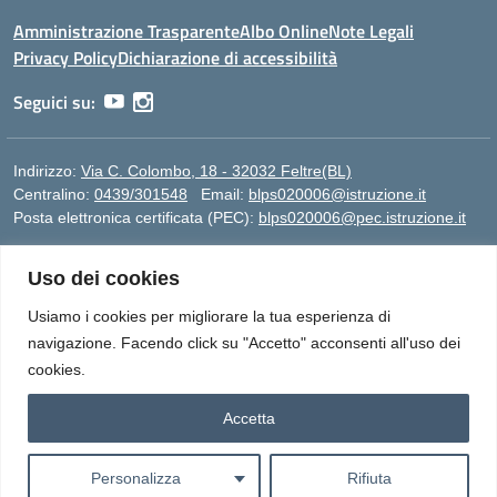
Amministrazione Trasparente
Albo Online
Note Legali
Privacy Policy
Dichiarazione di accessibilità
Seguici su:
Indirizzo:
Via C. Colombo, 18 - 32032 Feltre(BL)
Centralino:
0439/301548
Email:
blps020006@istruzione.it
Posta elettronica certificata (PEC):
blps020006@pec.istruzione.it
Codice fiscale: 82005420250
Uso dei cookies
Codice meccanografico:
BLPS020006
Codice Indice delle Pubbliche Amministrazioni (IPA):
Usiamo i cookies per migliorare la tua esperienza di
istsc_blps020006
navigazione. Facendo click su "Accetto" acconsenti all'uso dei
Codice unico di fatturazione (CUF): UFBAL5
cookies.
Accetta
Idea e progetto di Designers Italia
Personalizza
Rifiuta