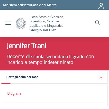
Vai ai contenuti
Vai al menu di navigazione
Vai al footer
Ministero dell'Istruzione e del Merito
Liceo Statale Classico,
Scientifico, Scienze
applicate e Linguistico
Giorgio Dal Piaz
Jennifer Trani
scuola secondaria II grado
Docente di
con
incarico a tempo indeterminato
Dettagli della persona
Biografia