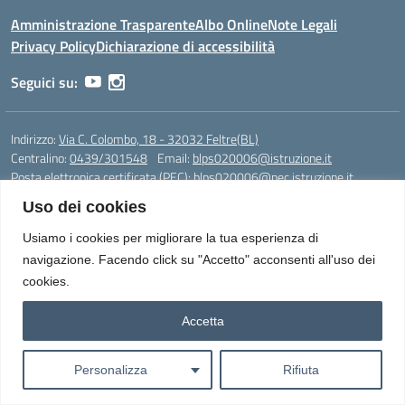
Amministrazione Trasparente
Albo Online
Note Legali
Privacy Policy
Dichiarazione di accessibilità
Seguici su:
Indirizzo:
Via C. Colombo, 18 - 32032 Feltre(BL)
Centralino:
0439/301548
Email:
blps020006@istruzione.it
Posta elettronica certificata (PEC):
blps020006@pec.istruzione.it
Uso dei cookies
Codice fiscale: 82005420250
Codice meccanografico:
BLPS020006
Usiamo i cookies per migliorare la tua esperienza di
Codice Indice delle Pubbliche Amministrazioni (IPA): istsc_blps020006
navigazione. Facendo click su "Accetto" acconsenti all'uso dei
Codice unico di fatturazione (CUF): UFBAL5
cookies.
Accetta
Idea e progetto di Designers Italia
Personalizza
Rifiuta