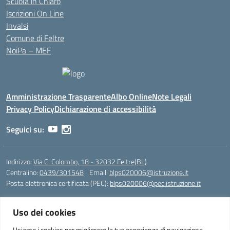
Scuola in Chiaro
Iscrizioni On Line
Invalsi
Comune di Feltre
NoiPa – MEF
Amministrazione Trasparente
Albo Online
Note Legali
Privacy Policy
Dichiarazione di accessibilità
Seguici su:
Indirizzo:
Via C. Colombo, 18 - 32032 Feltre(BL)
Centralino:
0439/301548
Email:
blps020006@istruzione.it
Posta elettronica certificata (PEC):
blps020006@pec.istruzione.it
Codice fiscale: 82005420250
Uso dei cookies
Codice meccanografico:
BLPS020006
Codice Indice delle Pubbliche Amministrazioni (IPA): istsc_blps020006
Usiamo i cookies per migliorare la tua esperienza di navigazione.