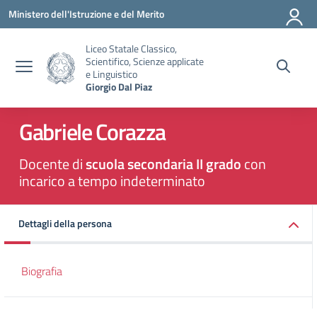
Vai ai contenuti
Vai al menu di navigazione
Vai al footer
Ministero dell'Istruzione e del Merito
Liceo Statale Classico,
Scientifico, Scienze applicate
e Linguistico
Giorgio Dal Piaz
Gabriele Corazza
Docente di
scuola secondaria II grado
con
incarico a tempo indeterminato
Dettagli della persona
Biografia