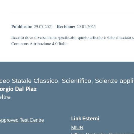
Pubblicato:
Revisione:
29.07.2021
-
29.01.2025
Eccetto dove diversamente specificato, questo articolo è stato rilasciato 
Commons Attribuzione 4.0 Italia.
ceo Statale Classico, Scientifico, Scienze appli
orgio Dal Piaz
ltre
Link Esterni
MIUR