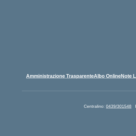
Amministrazione Trasparente
Albo Online
Note L
Centralino:
0439/301548