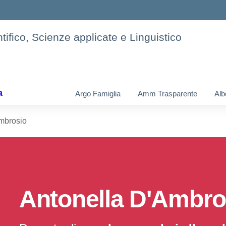
tifico, Scienze applicate e Linguistico
a
Argo Famiglia
Amm Trasparente
Alb
mbrosio
Antonella D'Ambro