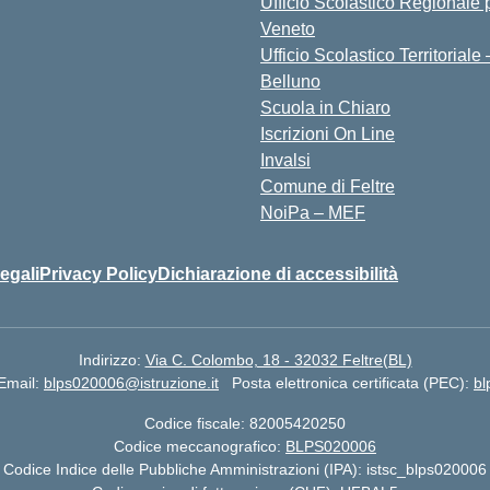
Ufficio Scolastico Regionale p
Veneto
Ufficio Scolastico Territoriale 
Belluno
Scuola in Chiaro
Iscrizioni On Line
Invalsi
Comune di Feltre
NoiPa – MEF
egali
Privacy Policy
Dichiarazione di accessibilità
Indirizzo:
Via C. Colombo, 18 - 32032 Feltre(BL)
Email:
blps020006@istruzione.it
Posta elettronica certificata (PEC):
bl
Codice fiscale: 82005420250
Codice meccanografico:
BLPS020006
Codice Indice delle Pubbliche Amministrazioni (IPA): istsc_blps020006