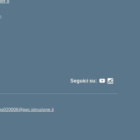
er il
–
Seguici su:
ps020006@pec.istruzione.it