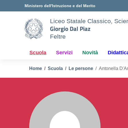
Vai ai contenuti
Vai al menu di navigazione
Vai al footer
Ministero dell'Istruzione e del Merito
Liceo Statale Classico, Scien
Giorgio Dal Piaz
Feltre
Scuola
Servizi
Novità
Didattic
Home
Scuola
Le persone
Antonella D'A