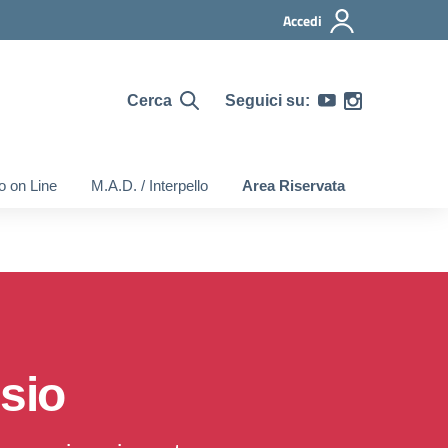
Accedi
Cerca
Seguici su:
o on Line
M.A.D. / Interpello
Area Riservata
sio