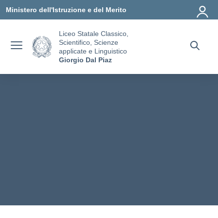
Vai ai contenuti
Vai al menu di navigazione
Vai al footer
Ministero dell'Istruzione e del Merito
Liceo Statale Classico,
Scientifico, Scienze
applicate e Linguistico
Giorgio Dal Piaz